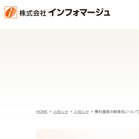
コ
ナ
ン
ビ
テ
ゲ
ン
ー
ツ
シ
へ
ョ
ス
ン
キ
に
ッ
移
プ
動
HOME
お知らせ
お知らせ
弊社服装の軽装化につい