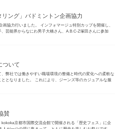
ニタリング」バドミントン企画協力
トン企画協力行いました。 インフォマージュ特別カップを開催し、
芸能界からなにわ男子大橋さん、A.B.C-Z塚田さんに参加
について
て、弊社では働きやすい職場環境の整備と時代の変化への柔軟な
こととなりました。 これにより、ジーンズ等のカジュアルな服
協賛
）kokoka京都市国際交流会館で開催される「歴史フェス」に企
ある人が一つの場に集まって、ともに歴史を楽しむお祭りです。