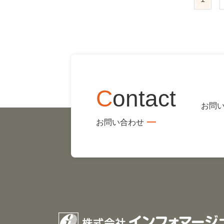
稿
定
ペ
の
ー
ペ
ジ
ー
ジ
C
ontact
送
お問
り
お問い合わせ