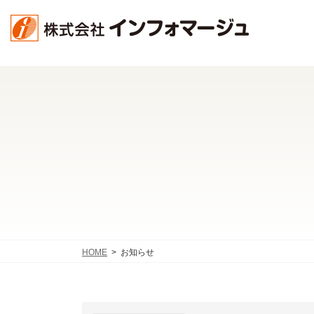
コ
ナ
ン
ビ
テ
ゲ
ン
ー
ツ
シ
へ
ョ
ス
ン
キ
に
ッ
移
プ
動
HOME
お知らせ