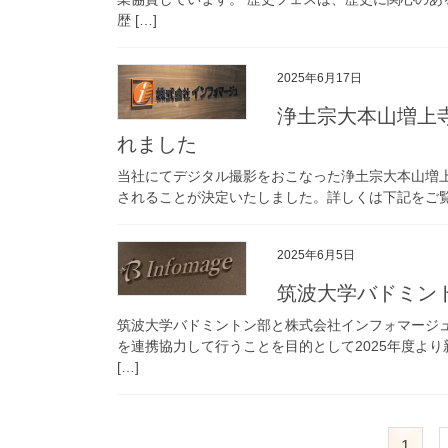
歴 […]
2025年6月17日
浄土宗大本山増上
れました
当社にてデジタル撮影をおこなった浄土宗大本山増
されることが決定いたしました。詳しくは下記をご
2025年6月5日
筑波大学バドミン
筑波大学バドミントン部と株式会社インフォマージュ（
を連携協力して行うことを目的として2025年度より
[…]
投
固
1