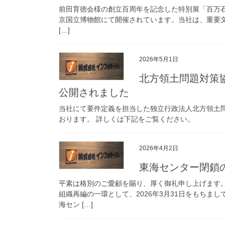
前田育徳会様の創立百周年を記念した特別展「百万石！加
京国立博物館にて開催されています。当社は、重要
[…]
2026年5月1日
北方領土問題対策
公開されました
当社にて要件定義を担当した独立行政法人北方領土
おります。 詳しくは下記をご覧ください。
2026年4月2日
東海センター閉鎖
平素は格別のご愛顧を賜り、厚く御礼申し上げます
組織再編の一環として、2026年3月31日をもちま
海セン […]