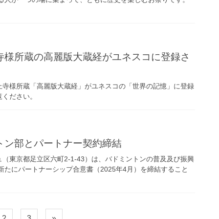
寺様所蔵の高麗版大蔵経がユネスコに登録さ
上寺様所蔵「高麗版大蔵経」がユネスコの「世界の記憶」に登録
覧ください。
トン部とパートナー契約締結
東京都足立区六町2-1-43）は、バドミントンの普及及び振興
新たにパートナーシップ合意書（2025年4月）を締結すること
固
固
2
3
»